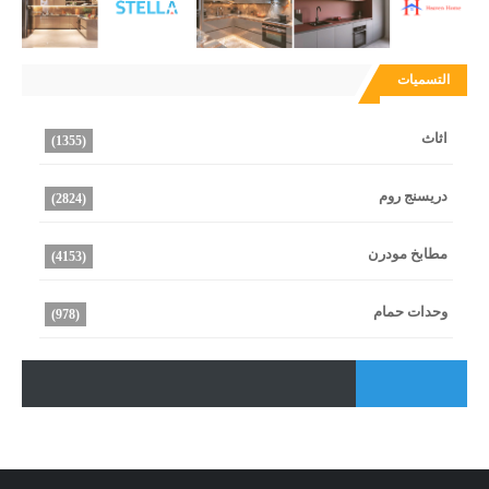
التسميات
اثاث
(1355)
دريسنج روم
(2824)
مطابخ مودرن
(4153)
وحدات حمام
(978)