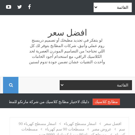
افضل سعر
لو بتفكر في تجديد مطبخك أو تصميم دريسنج
روم عملي وأنيق، شركات المطابخ بتوفر لك كل
اللي تحتاجه! من التصاميم المودرن العصرية لحد
الكلاسيك الراقي، مع استخدام أجود الخامات
وأحدث التقنيات عشان تضمن جودة تدوم لسنين
ا
ل
مطابخ كلاسيك
دليلك لاختيار مطابخ كلاسيك من شركة مارنكو للمطابخ والد
ب
افضل سعر
اسعار مسطح كهرباء
اسعار مسطح كهرباء 90
سم
عروض مصر
مسطحات 90 سم كهرباء
مسطحات
كهرباء
مسطح كهرباء 90 سم ايكوماتيك 9990 جنيه
ح