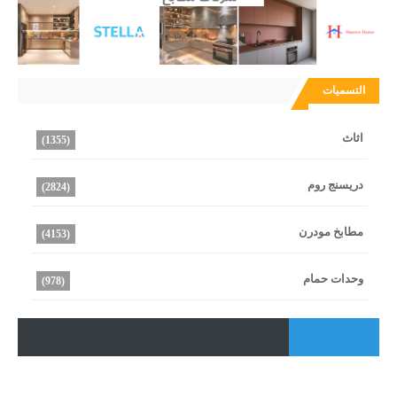
التسميات
اثاث
(1355)
دريسنج روم
(2824)
مطابخ مودرن
(4153)
وحدات حمام
(978)