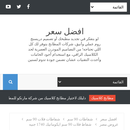
افضل سعر
لو بتفكر في تجديد مطبخك أو تصميم دريسنج
روم عملي وأنيق، شركات المطابخ بتوفر لك كل
اللي تحتاجه! من التصاميم المودرن العصرية لحد
الكلاسيك الراقي، مع استخدام أجود الخامات
وأحدث التقنيات عشان تضمن جودة تدوم لسنين
ا
ل
مطابخ كلاسيك
دليلك لاختيار مطابخ كلاسيك من شركة مارنكو للمطابخ والد
ب
افضل سعر
شفاطات 90 سم
شفاطات فلات 90 سم
عروض مصر
شفاط فلات 90 سم ايكوماتيك 1740 جنيه
ح