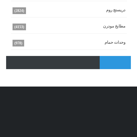
دريسنج روم
(2824)
مطابخ مودرن
(4153)
وحدات حمام
(978)