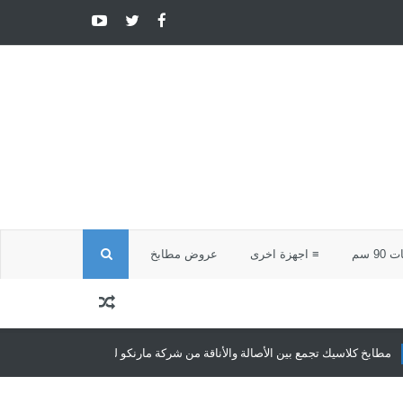
ا
9 سم
≡ اجهزة اخرى
عروض مطابخ
ل
ب
بخ كلاسيك تجمع بين الأصالة والأناقة من شركة مارنكو للمطابخ والدريسنج روم
ح