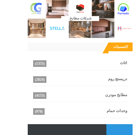
التسميات
اثاث
(1355)
دريسنج روم
(2824)
مطابخ مودرن
(4153)
وحدات حمام
(978)