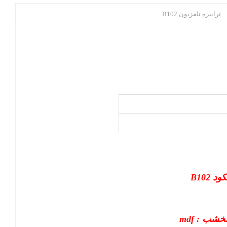
ترابيزة تلفزيون B102
ود B102
خشب : mdf