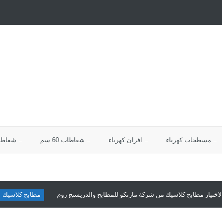
≡ مسطحات كهرباء
≡ افران كهرباء
≡ شفاطات 60 سم
≡ شفاطات 0
يار مطابخ كلاسيك من شركة مارنكو للمطابخ والدريسنج روم
مطابخ كلاسيك
مطا