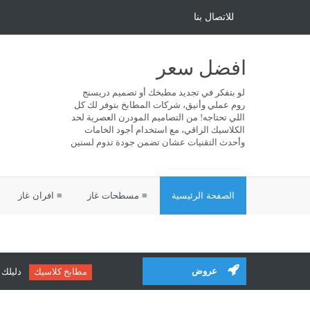
للاتصال بنا
افضل سعر
لو بتفكر في تجديد مطبخك أو تصميم دريسنج
روم عملي وأنيق، شركات المطابخ بتوفر لك كل
اللي تحتاجه! من التصاميم المودرن العصرية لحد
الكلاسيك الراقي، مع استخدام أجود الخامات
وأحدث التقنيات عشان تضمن جودة تدوم لسنين
الصفحة الرئيسية
≡ مسطحات غاز
≡ افران غاز
عروض
مطابخ كلاسيك
دليلك لاخت