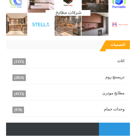
التسميات
اثاث
(1355)
دريسنج روم
(2824)
مطابخ مودرن
(4153)
وحدات حمام
(978)