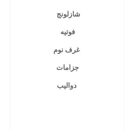
شازلونج
فوتيه
غرف نوم
جزامات
دواليب