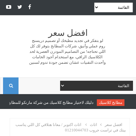
افضل سعر
لو بتفكر في تجديد مطبخك أو تصميم دريسنج
روم عملي وأنيق، شركات المطابخ بتوفر لك كل
اللي تحتاجه! من التصاميم المودرن العصرية لحد
الكلاسيك الراقي، مع استخدام أجود الخامات
وأحدث التقنيات عشان تضمن جودة تدوم لسنين
ا
ل
مطابخ كلاسيك
دليلك لاختيار مطابخ كلاسيك من شركة مارنكو للمطابخ والدريس
ب
افضل سعر
اثاث
اثاث اكتوبر / معانا هتلاقي كل اللي يناسب
بيتك في تراست جروب 01210044703
ح