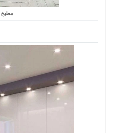
مطبخ بو