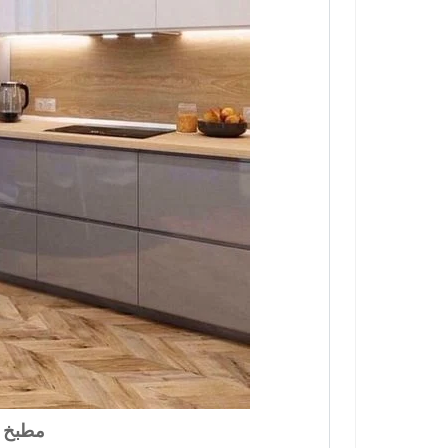
مطبخ بو