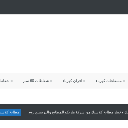
≡ مسطحات كهرباء
≡ افران كهرباء
≡ شفاطات 60 سم
≡ شفاطات 0
تيار مطابخ كلاسيك من شركة مارنكو للمطابخ والدريسنج روم
مطابخ كلاسيك
م