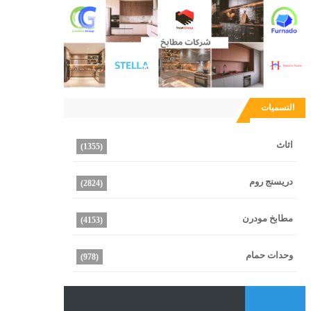
التسميات
اثاث
(1355)
دريسنج روم
(2824)
مطابخ مودرن
(4153)
وحدات حمام
(978)