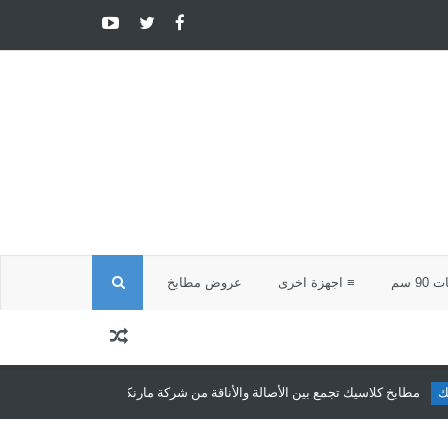
ا
9 سم
≡ اجهزة اخرى
عروض مطابخ
ل
ب
طابخ كلاسيك تجمع بين الأصالة والأناقة من شركة مارنكو للمطابخ والدريسنج روم
ح