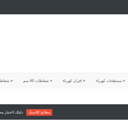
≡ مسطحات كهرباء
≡ افران كهرباء
≡ شفاطات 60 سم
≡ شفاطات 0
مطابخ كلاسيك
دليلك لاختيار مطابخ كلاسيك من شركة 