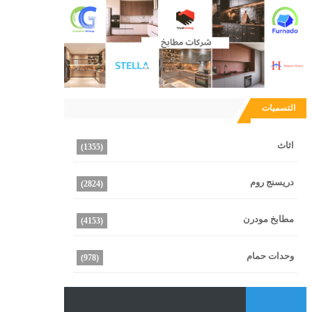
التسميات
اثاث
(1355)
دريسنج روم
(2824)
مطابخ مودرن
(4153)
وحدات حمام
(978)