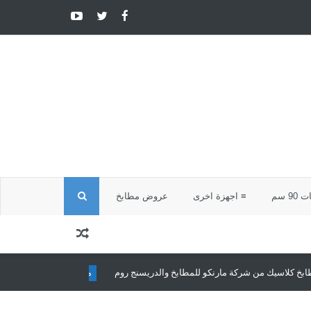
ا
9 سم
≡ اجهزة اخرى
عروض مطابخ
ل
ب
مارنكو للمطابخ والدريسنج روم
مطابخ كلاسيك
مطابخ كلاسيك تجمع بين الأصا
ح