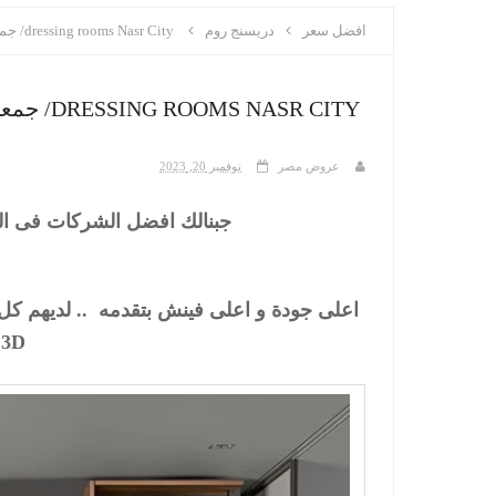
افضل سعر
دريسنج روم
dressing rooms Nasr City/ جمعنالك شركات بتقدملك اسعار زمان
DRESSING ROOMS NASR CITY/ جمعنالك شركات بتقدملك اسعار زمان
عروض مصر
نوفمبر 20, 2023
جبنالك افضل الشركات فى الدر
اعلى جودة و اعلى فينش بتقدمه .. لديهم كل
3D قبل التنفيذ