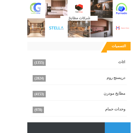
التسميات
اثاث
(1355)
دريسنج روم
(2824)
مطابخ مودرن
(4153)
وحدات حمام
(978)