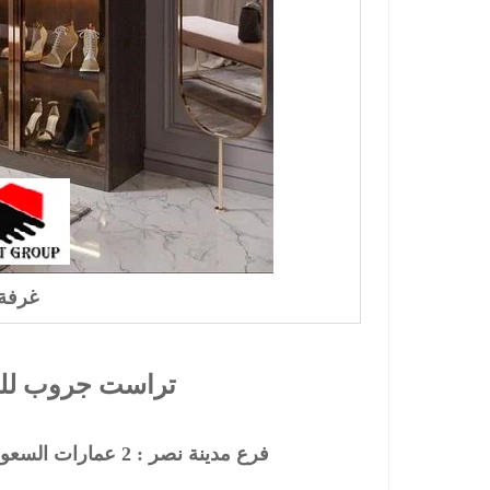
غرفة م
تراست جروب للم
فرع مدينة نصر :
2
عمارات السعودي