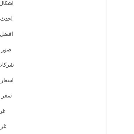
اشكال
احدث 
افضل 
صور 
شركات
اسعار 
سعر م
غر
غر