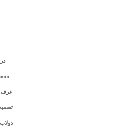
در
room
غرف 
تصميم
دولاب