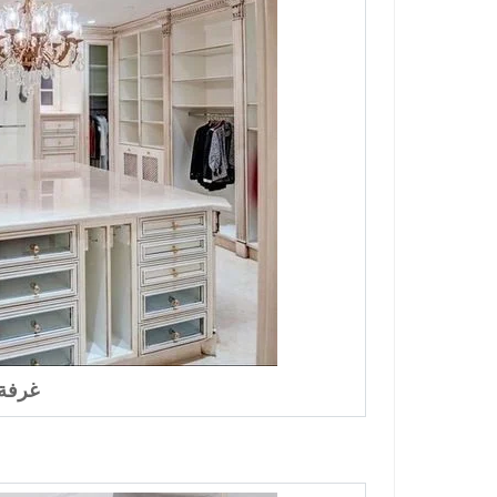
غرفة م