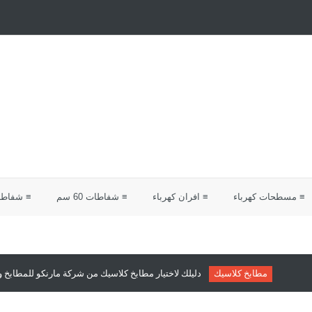
≡ مسطحات كهرباء
≡ افران كهرباء
≡ شفاطات 60 سم
≡ شفاطات 0
طابخ كلاسيك
دليلك لاختيار مطابخ كلاسيك من شركة مارنكو للمطابخ والدريسنج رو