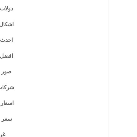
دولاب
اشكال
احدث 
افضل 
صور 
شركات
اسعار 
سعر م
غر