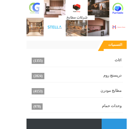
التسميات
اثاث
(1355)
دريسنج روم
(2824)
مطابخ مودرن
(4153)
وحدات حمام
(978)