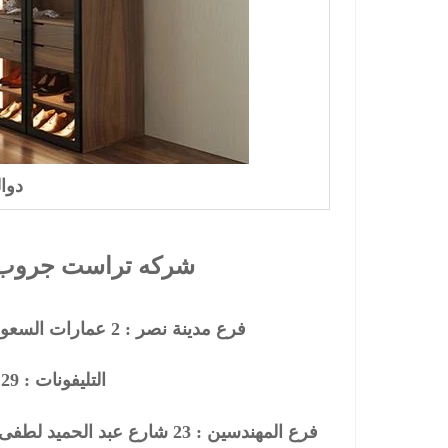
دوا
شركه تراست جروب ل
فرع مدينة نصر :
2
عمارات السعودي
التليفونات : 26901129 - 01117172647
فرع المهندسين :
23
شارع عبد الحميد لطفى – 