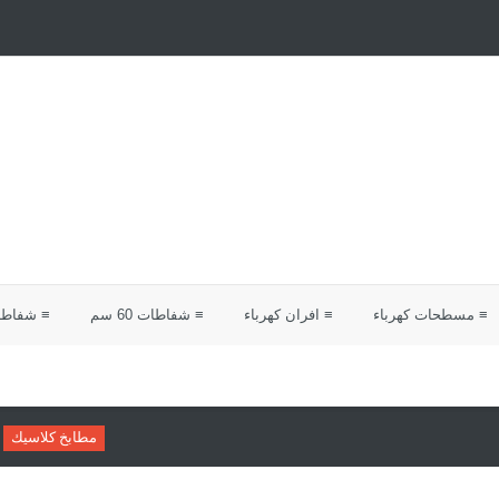
≡ مسطحات كهرباء
≡ افران كهرباء
≡ شفاطات 60 سم
≡ شفاطات 0
مطابخ كلاسيك
دليلك لاختيار مطابخ