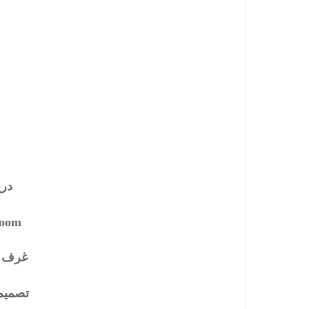
در
room
غرف 
تصميم