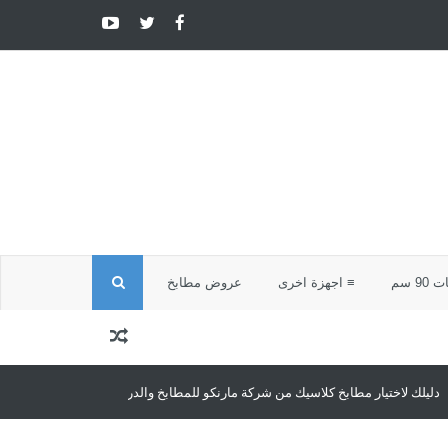
ا
9 سم
≡ اجهزة اخرى
عروض مطابخ
ل
ب
 كلاسيك من شركة مارنكو للمطابخ والدريسنج روم
مطابخ كلاسيك
مطابخ كلاسيك
ح