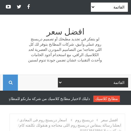
افضل سعر
لو بتفكر في تجديد مطبخك أو تصميم دريسنج
روم عملي وأنيق، شركات المطابخ بتوفر لك كل
اللي تحتاجه! من التصاميم المودرن العصرية لحد
الكلاسيك الراقي، مع استخدام أجود الخامات
وأحدث التقنيات عشان تضمن جودة تدوم لسنين
ا
ل
مطابخ كلاسيك
دليلك لاختيار مطابخ كلاسيك من شركة مارنكو للمطابخ والدري
ب
افضل سعر
دريسنج روم
اسعار دريسنج روم فى المعادى /
ابعتلنا رسالة بمقاس دريسنج روم اللى محتاجه و هنقولك تكلفته كام/
شركة ستيلا 01013843894
ح