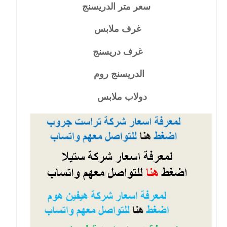
سعر متر الدريسنج
غرف ملابس
غرف دريسنج
الدريسنج روم
دولاب ملابس