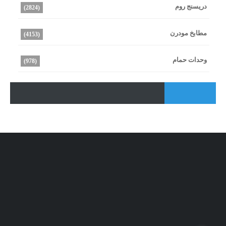
دريسنج روم
(2824)
مطابخ مودرن
(4153)
وحدات حمام
(978)