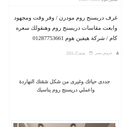
ث
غرف دريسنج روم مودرن / وفر وقت ومجهود
وابعت مقاسات دريسنج روم وهنقولك سعره
كام / شركة هيفين هوم 01287753661
عروض مصر
يونيو 27, 2024
جددى حياتك وغيرى من شكل شقتك النهاردة
واعملي دريسنج روم يناسبك