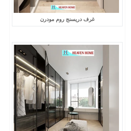
غرف دريسنج روم مودرن