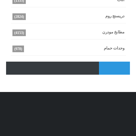
(1355)
دريسنج روم
(2824)
مطابخ مودرن
(4153)
وحدات حمام
(978)