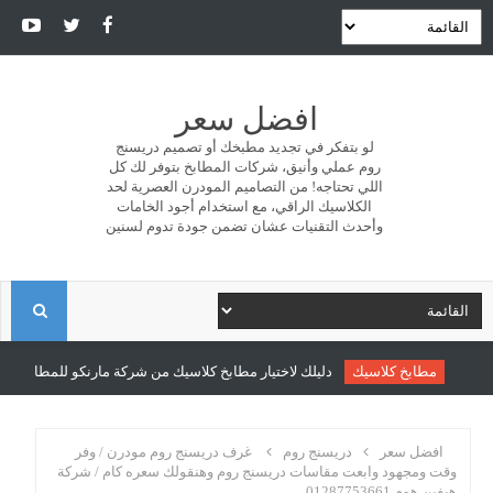
افضل سعر
لو بتفكر في تجديد مطبخك أو تصميم دريسنج
روم عملي وأنيق، شركات المطابخ بتوفر لك كل
اللي تحتاجه! من التصاميم المودرن العصرية لحد
الكلاسيك الراقي، مع استخدام أجود الخامات
وأحدث التقنيات عشان تضمن جودة تدوم لسنين
ا
ل
مطابخ كلاسيك
دليلك لاختيار مطابخ كلاسيك من شركة مارنكو للمطابخ والدر
ب
افضل سعر
دريسنج روم
غرف دريسنج روم مودرن / وفر
وقت ومجهود وابعت مقاسات دريسنج روم وهنقولك سعره كام / شركة
هيفين هوم 01287753661
ح