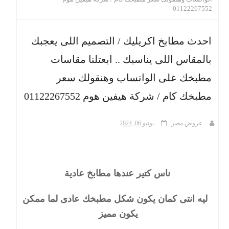
01122267552
ث
احدث مطابخ اكريليك / التصميم اللى يعجبك
بالمقاس اللى يناسبك .. ابعتلنا مقاسات
مطبخك على الواتساب وهنقولك سعر
مطبخك كام / شركة هيفين هوم 01122267552
عروض مصر
يونيو 06, 2024
ناس كتير عندها مطابخ عادية
ليه انتى كمان يكون شكل مطبخك عادى لما ممكن
يكون مميز