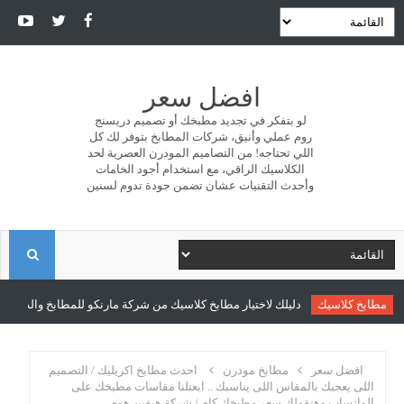
افضل سعر
لو بتفكر في تجديد مطبخك أو تصميم دريسنج
روم عملي وأنيق، شركات المطابخ بتوفر لك كل
اللي تحتاجه! من التصاميم المودرن العصرية لحد
الكلاسيك الراقي، مع استخدام أجود الخامات
وأحدث التقنيات عشان تضمن جودة تدوم لسنين
ا
ل
مطابخ كلاسيك
دليلك لاختيار مطابخ كلاسيك من شركة مارنكو للمطابخ والدريسنج 
ب
افضل سعر
مطابخ مودرن
احدث مطابخ اكريليك / التصميم
اللى يعجبك بالمقاس اللى يناسبك .. ابعتلنا مقاسات مطبخك على
الواتساب وهنقولك سعر مطبخك كام / شركة هيفين هوم
ح