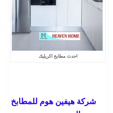
احدث مطابخ اكريليك
شركة هيفين هوم للمطابخ