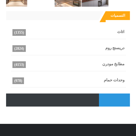
التسميات
اثاث
(1355)
دريسنج روم
(2824)
مطابخ مودرن
(4153)
وحدات حمام
(978)