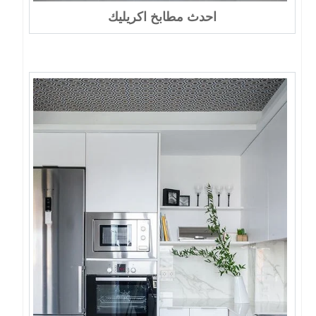
احدث مطابخ اكريليك