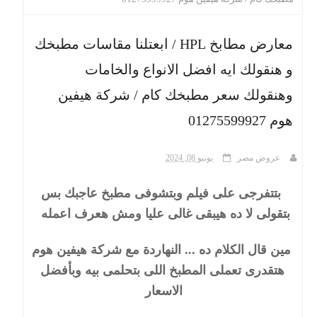
ث
معارض مطابخ HPL / ابعتلنا مقاسات مطبخك
و هنقولك ايه افضل الانواع والخامات
وهنقولك سعر مطبخك كام / شركة هيفين
هوم 01275599927
عروض مصر
يونيو 08, 2024
بتتفرجى على فيلم وبتشوفى مطبخ عاجبك بس
بتقولى لا ده هيبقى غالى عليا ومش هعرف اعمله
مين قال الكلام ده ... النهاردة مع شركة هيفين هوم
هتقدرى تعملى المطبخ اللى بتحلمى بيه وبأفضل
الاسعار