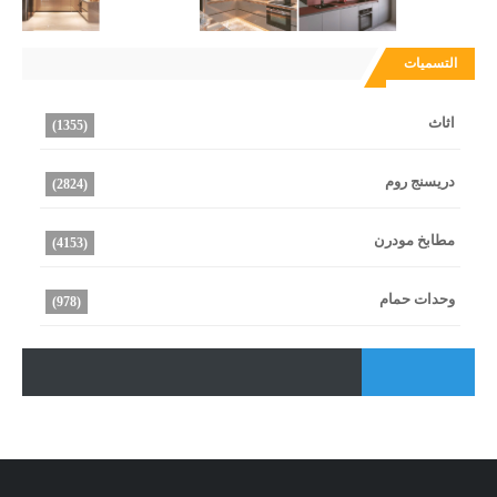
التسميات
اثاث
(1355)
دريسنج روم
(2824)
مطابخ مودرن
(4153)
وحدات حمام
(978)