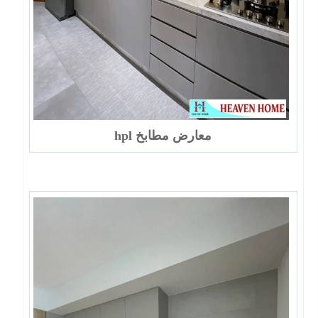
معارض مطابخ hpl