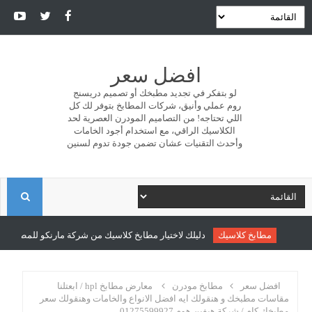
افضل سعر
لو بتفكر في تجديد مطبخك أو تصميم دريسنج
روم عملي وأنيق، شركات المطابخ بتوفر لك كل
اللي تحتاجه! من التصاميم المودرن العصرية لحد
الكلاسيك الراقي، مع استخدام أجود الخامات
وأحدث التقنيات عشان تضمن جودة تدوم لسنين
ا
ل
مطابخ كلاسيك
دليلك لاختيار مطابخ كلاسيك من شركة مارنكو للمطابخ والدر
ب
افضل سعر
مطابخ مودرن
معارض مطابخ hpl / ابعتلنا
مقاسات مطبخك و هنقولك ايه افضل الانواع والخامات وهنقولك سعر
مطبخك كام / شركة هيفين هوم 01275599927
ح