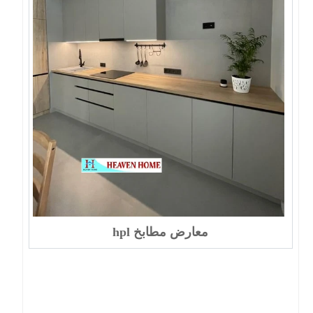
معارض مطابخ hpl