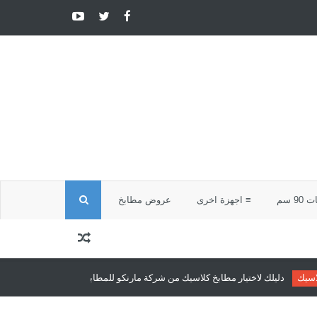
ا
9 سم
≡ اجهزة اخرى
عروض مطابخ
ل
ب
 مطابخ كلاسيك من شركة مارنكو للمطابخ والدريسنج روم
مطابخ كلاسيك
مطابخ 
ح