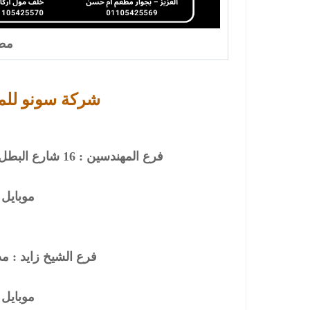
مطا
شركة سونو للم
فرع المهندسين : 16 شارع البطل احمد عبد العزيز – بجوار مطعم ام حسن
موبايل : 5425569
فرع الشيخ زايد : مدخل زايد 2 
موبايل : 5425570