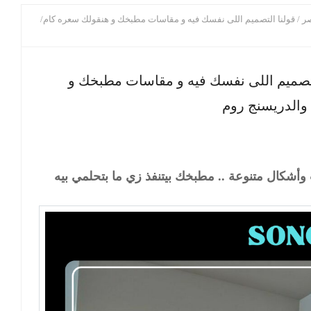
 قولنا التصميم اللى نفسك فيه و مقاسات مطبخك و هنقولك سعره كام/
صميم اللى نفسك فيه و مقاسات مطبخك و
والدريسنج روم
وأشكال متنوعة .. مطبخك بيتنفذ زي ما بتحلمي بيه