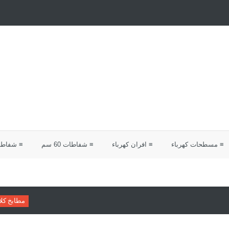
≡ مسطحات كهرباء
≡ افران كهرباء
≡ شفاطات 60 سم
≡ شفاطات 0
مطابخ كلاسيك
دليلك لاختيار