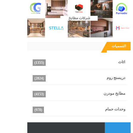
التسميات
اثاث
(1355)
دريسنج روم
(2824)
مطابخ مودرن
(4153)
وحدات حمام
(978)