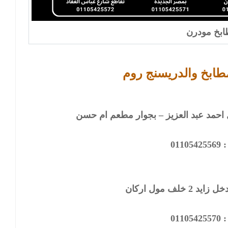
بخ مودرن
طابخ والدريسنج روم
0110
خلف مول اركان
0110