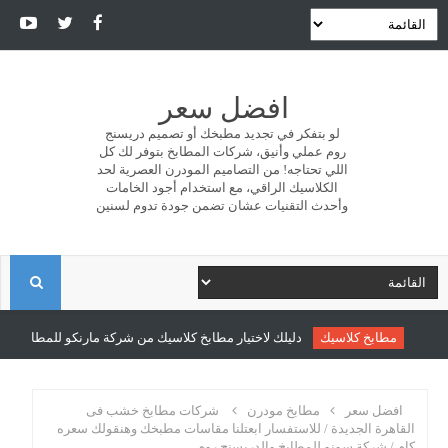
افضل سعر
لو بتفكر في تجديد مطبخك أو تصميم دريسنج
روم عملي وأنيق، شركات المطابخ بتوفر لك كل
اللي تحتاجه! من التصاميم المودرن العصرية لحد
الكلاسيك الراقي، مع استخدام أجود الخامات
وأحدث التقنيات عشان تضمن جودة تدوم لسنين
ا
ل
مطابخ كلاسيك
دليلك لاختيار مطابخ كلاسيك من شركة مارنكو للمطابخ والدري
ب
افضل سعر
مطابخ مودرن
شركات مطابخ خشب فى
القاهرة الجديدة / للاستفسار ابعتلنا مقاسات مطبخك وهنقولك سعره
كام / شركة سونو للمطابخ والدريسنج روم
ح