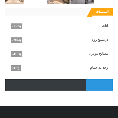
التسميات
اثاث
(1355)
دريسنج روم
(2824)
مطابخ مودرن
(4153)
وحدات حمام
(978)