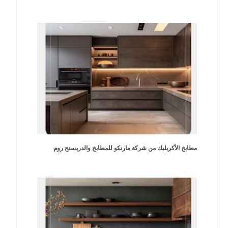
مطابخ الأكريليك من شركة مارنكو للمطابخ والدريسنج روم