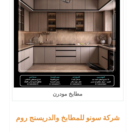
مطابخ مودرن
شركة سونو للمطابخ والدريسنج روم