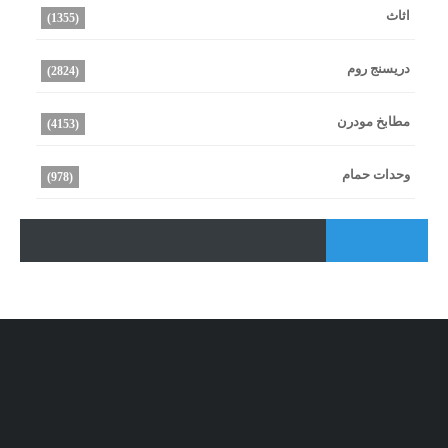
اثاث
(1355)
دريسنج روم
(2824)
مطابخ مودرن
(4153)
وحدات حمام
(978)