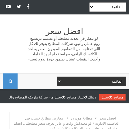
افضل سعر
لو بتفكر في تجديد مطبخك أو تصميم دريسنج
روم عملي وأنيق، شركات المطابخ بتوفر لك كل
اللي تحتاجه! من التصاميم المودرن العصرية لحد
الكلاسيك الراقي، مع استخدام أجود الخامات
وأحدث التقنيات عشان تضمن جودة تدوم لسنين
ا
ل
مطابخ كلاسيك
دليلك لاختيار مطابخ كلاسيك من شركة مارنكو للمطابخ والدريسنج ر
ب
افضل سعر
مطابخ مودرن
معارض مطابخ خشب فى
العاصمة الادارية / لو معندكش وقت و عايز تعرف سعر مطبخك .. ابعتلنا
مقاسات مطبخك و هنقولك تكلفته كام/ شركة سونو
ح