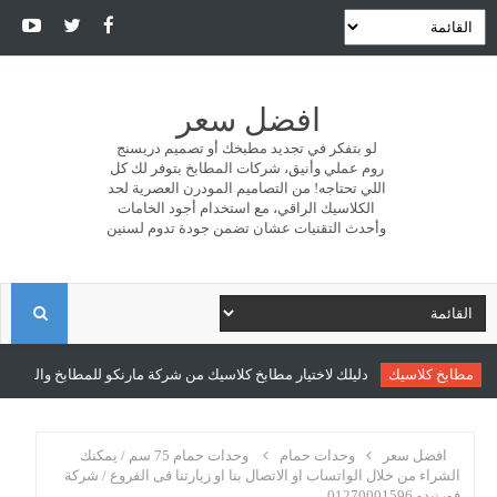
افضل سعر
لو بتفكر في تجديد مطبخك أو تصميم دريسنج
روم عملي وأنيق، شركات المطابخ بتوفر لك كل
اللي تحتاجه! من التصاميم المودرن العصرية لحد
الكلاسيك الراقي، مع استخدام أجود الخامات
وأحدث التقنيات عشان تضمن جودة تدوم لسنين
ا
ل
مطابخ كلاسيك
دليلك لاختيار مطابخ كلاسيك من شركة مارنكو للمطابخ والدريسن
ب
افضل سعر
وحدات حمام
وحدات حمام 75 سم / يمكنك
الشراء من خلال الواتساب او الاتصال بنا او زيارتنا فى الفروع / شركة
فورنيدو 01270001596
ح