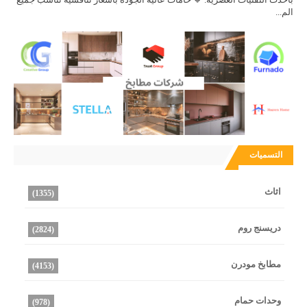
الم...
التسميات
اثاث
(1355)
دريسنج روم
(2824)
مطابخ مودرن
(4153)
وحدات حمام
(978)