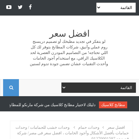
افضل سعر
لو بتفكر في تجديد مطبخك أو تصميم دريسنج
روم عملي وأنيق، شركات المطابخ بتوفر لك كل
اللي تحتاجه! من التصاميم المودرن العصرية لحد
الكلاسيك الراقي، مع استخدام أجود الخامات
وأحدث التقنيات عشان تضمن جودة تدوم لسنين
ا
ل
مطابخ كلاسيك
دليلك لاختيار مطابخ كلاسيك من شركة مارنكو للمطابخ والدري
ب
افضل سعر
وحدات حمام
وحدات خشب للحمامات / وحدات
حمامات بأفضل الأشكال وأجود الخامات ، افضل سعر فى مصر/ شركة
فورنيدو 01270001597
ح