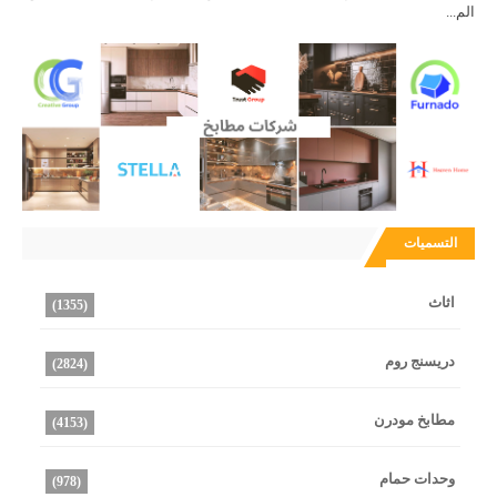
الم...
التسميات
اثاث
(1355)
دريسنج روم
(2824)
مطابخ مودرن
(4153)
وحدات حمام
(978)