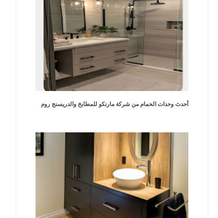
أحدث وحدات الحمام من شركة مارنكو للمطابخ والدريسنج روم