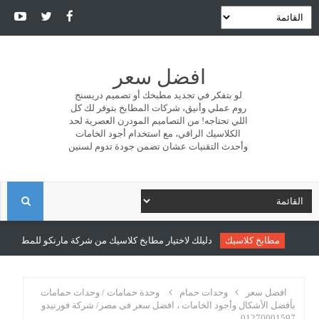
افضل سعر
لو بتفكر في تجديد مطبخك أو تصميم دريسنج
روم عملي وأنيق، شركات المطابخ بتوفر لك كل
اللي تحتاجه! من التصاميم المودرن العصرية لحد
الكلاسيك الراقي، مع استخدام أجود الخامات
وأحدث التقنيات عشان تضمن جودة تدوم لسنين
ا
ل
مطابخ كلاسيك
دليلك لاختيار مطابخ كلاسيك من شركة مارنكو للمطابخ والدر
ب
افضل سعر
وحدات حمام
وحدة حمامات / وحدات حمامات
بأفضل الأشكال وأجود الخامات ، افضل سعر فى مصر/ شركة فورنيدو
01270001597
ح