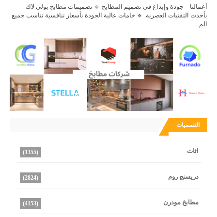
أعمالنا – جودة وإبداع في تصميم المطابخ 🔹 تصميمات مطابخ بولي لاك
بأحدث التقنيات العصرية. 🔹 خامات عالية الجودة بأسعار تنافسية تناسب جميع
الم...
التسميات
اثاث
(1355)
دريسنج روم
(2824)
مطابخ مودرن
(4153)