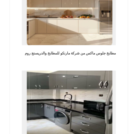
مطابخ جلوس ماكس من شركة مارنكو للمطابخ والدريسنج روم