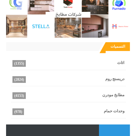
التسميات
اثاث
(1355)
دريسنج روم
(2824)
مطابخ مودرن
(4153)
وحدات حمام
(978)