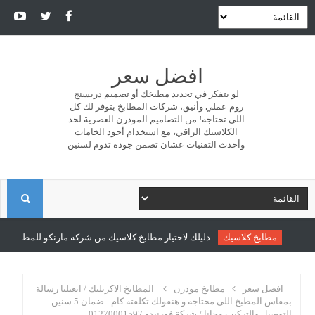
افضل سعر
لو بتفكر في تجديد مطبخك أو تصميم دريسنج
روم عملي وأنيق، شركات المطابخ بتوفر لك كل
اللي تحتاجه! من التصاميم المودرن العصرية لحد
الكلاسيك الراقي، مع استخدام أجود الخامات
وأحدث التقنيات عشان تضمن جودة تدوم لسنين
ا
ل
مطابخ كلاسيك
دليلك لاختيار مطابخ كلاسيك من شركة مارنكو للمطابخ والدر
ب
افضل سعر
مطابخ مودرن
المطابخ الاكريليك / ابعتلنا رسالة
بمقاس المطبخ اللى محتاجه و هنقولك تكلفته كام - ضمان 5 سنين -
التوصيل والتركيب مجانا / شركة فورنيدو 01270001597
ح