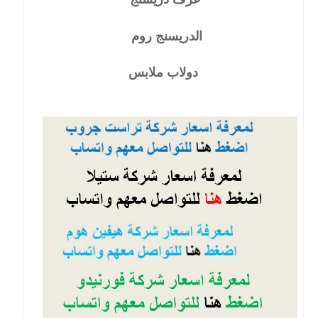
الدريسنج روم
دولاب ملابس