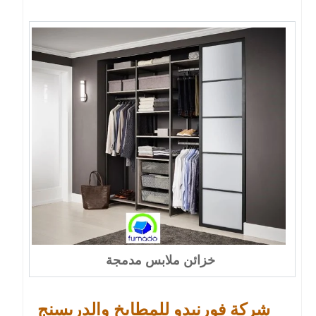
خزائن ملابس مدمجة
شركة فورنيدو للمطابخ والدريسنج