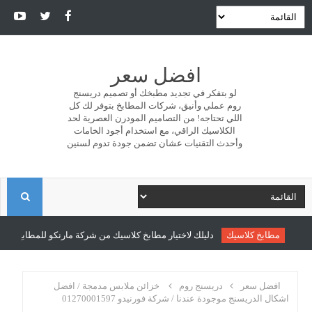
افضل سعر
لو بتفكر في تجديد مطبخك أو تصميم دريسنج
روم عملي وأنيق، شركات المطابخ بتوفر لك كل
اللي تحتاجه! من التصاميم المودرن العصرية لحد
الكلاسيك الراقي، مع استخدام أجود الخامات
وأحدث التقنيات عشان تضمن جودة تدوم لسنين
ا
ل
مطابخ كلاسيك
دليلك لاختيار مطابخ كلاسيك من شركة مارنكو للمطابخ والدري
ب
افضل سعر
دريسنج روم
خزائن ملابس مدمجة / افضل
اشكال الدريسنج موجودة عندنا / شركة فورنيدو 01270001597
ح