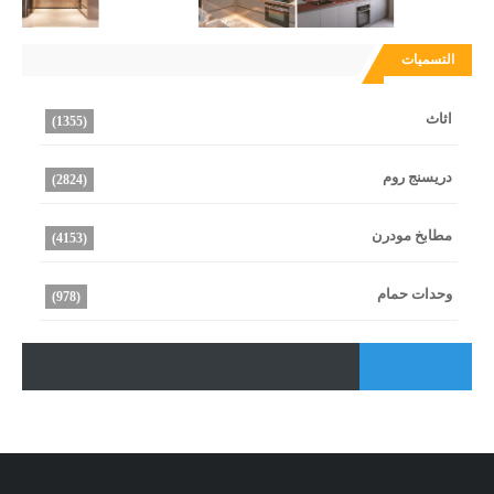
التسميات
اثاث
(1355)
دريسنج روم
(2824)
مطابخ مودرن
(4153)
وحدات حمام
(978)