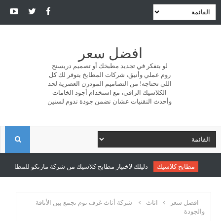
افضل سعر
لو بتفكر في تجديد مطبخك أو تصميم دريسنج
روم عملي وأنيق، شركات المطابخ بتوفر لك كل
اللي تحتاجه! من التصاميم المودرن العصرية لحد
الكلاسيك الراقي، مع استخدام أجود الخامات
وأحدث التقنيات عشان تضمن جودة تدوم لسنين
ا
ل
مطابخ كلاسيك
دليلك لاختيار مطابخ كلاسيك من شركة مارنكو للمطابخ والدر
ب
افضل سعر
اثاث
شركة أثاث غرف نوم تجمع بين الأناقة
والجودة
ح