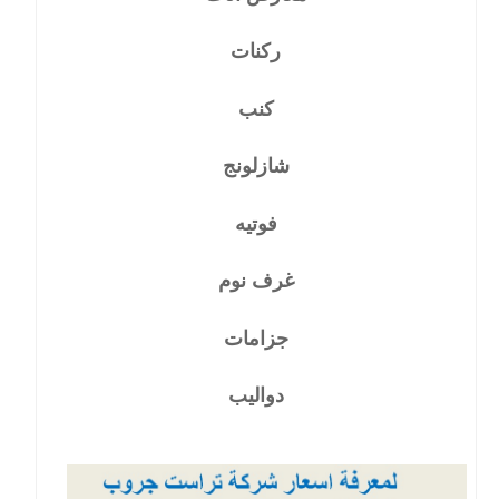
ركنات
كنب
شازلونج
فوتيه
غرف نوم
جزامات
دواليب