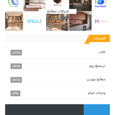
التسميات
اثاث
(1355)
دريسنج روم
(2824)
مطابخ مودرن
(4153)
وحدات حمام
(978)