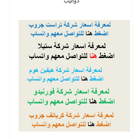
دواليب