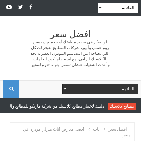
افضل سعر
لو بتفكر في تجديد مطبخك أو تصميم دريسنج
روم عملي وأنيق، شركات المطابخ بتوفر لك كل
اللي تحتاجه! من التصاميم المودرن العصرية لحد
الكلاسيك الراقي، مع استخدام أجود الخامات
وأحدث التقنيات عشان تضمن جودة تدوم لسنين
ا
ل
مطابخ كلاسيك
دليلك لاختيار مطابخ كلاسيك من شركة مارنكو للمطابخ والدريسن
ب
افضل سعر
اثاث
أفضل معارض أثاث منزلي مودرن في
مصر
ح