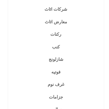
شركات اثاث
معارض اثاث
ركنات
كنب
شازلونج
فوتيه
غرف نوم
جزامات