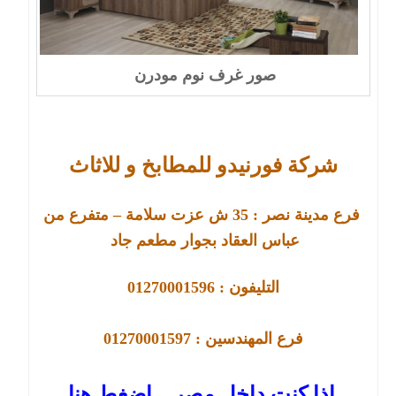
صور غرف نوم مودرن
شركة فورنيدو للمطابخ و للاثاث
فرع مدينة نصر :
35
ش عزت سلامة – متفرع من
عباس العقاد بجوار مطعم جاد
التليفون : 01270001596
فرع
المهندسين : 01270001597
اذا كنت داخل مصر .. اضغط هنا