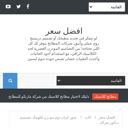
افضل سعر
لو بتفكر في تجديد مطبخك أو تصميم دريسنج
روم عملي وأنيق، شركات المطابخ بتوفر لك كل
اللي تحتاجه! من التصاميم المودرن العصرية لحد
الكلاسيك الراقي، مع استخدام أجود الخامات
وأحدث التقنيات عشان تضمن جودة تدوم لسنين
ا
ل
مطابخ كلاسيك
دليلك لاختيار مطابخ كلاسيك من شركة مارنكو للمطابخ والدري
ب
افضل سعر
اثاث
صور غرف نوم مودرن لتلهمك بتصميم
ديكور منزلك
ح