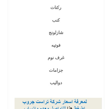
ركنات
كنب
شازلونج
فوتيه
غرف نوم
جزامات
دواليب