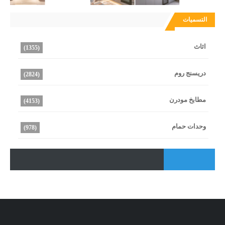
التسميات
اثاث
(1355)
دريسنج روم
(2824)
مطابخ مودرن
(4153)
وحدات حمام
(978)