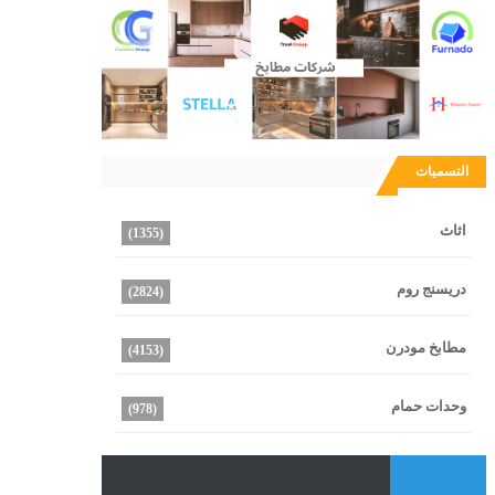
التسميات
اثاث
(1355)
دريسنج روم
(2824)
مطابخ مودرن
(4153)
وحدات حمام
(978)