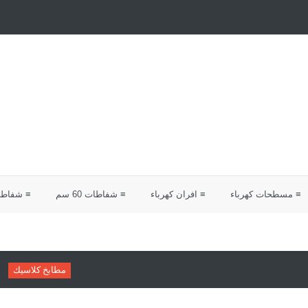
≡ مسطحات كهرباء
≡ افران كهرباء
≡ شفاطات 60 سم
≡ شفاطات 0
مطابخ كلاسيك
دليلك لاختيار مطابخ ك