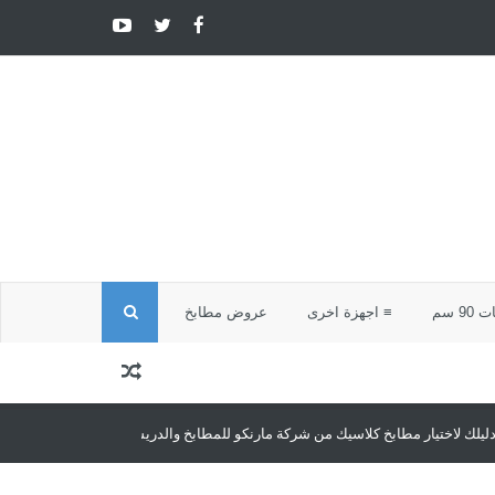
ا
9 سم
≡ اجهزة اخرى
عروض مطابخ
ل
ب
لاسيك من شركة مارنكو للمطابخ والدريسنج روم
مطابخ كلاسيك
مطابخ كلاسيك ت
ح