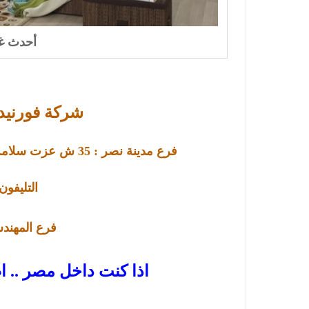
أحدث غ
شركة فورنيدو
فرع مدينة نصر :
35
ش عزت سلامة –
التليفون : 001596
فرع
المهندسين : 
اذا كنت داخل مصر .. ا