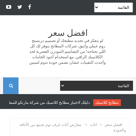
افضل سعر
لو بتفكر في تجديد مطبخك أو تصميم دريسنج
روم عملي وأنيق، شركات المطابخ بتوفر لك كل
اللي تحتاجه! من التصاميم المودرن العصرية لحد
الكلاسيك الراقي، مع استخدام أجود الخامات
وأحدث التقنيات عشان تضمن جودة تدوم لسنين
ا
ل
مطابخ كلاسيك
دليلك لاختيار مطابخ كلاسيك من شركة مارنكو للمطابخ والدر
ب
افضل سعر
اثاث
معارض أثاث غرف نوم تجمع بين الأناقة
والجودة
ح