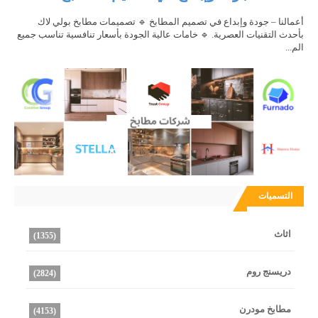
أعمالنا – جودة وإبداع في تصميم المطابخ 🔹 تصميمات مطابخ بولي لاك
بأحدث التقنيات العصرية. 🔹 خامات عالية الجودة بأسعار تنافسية تناسب جميع
الم...
التسميات
اثاث
(1355)
دريسنج روم
(2824)
مطابخ مودرن
(4153)