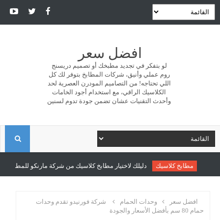
افضل سعر
لو بتفكر في تجديد مطبخك أو تصميم دريسنج
روم عملي وأنيق، شركات المطابخ بتوفر لك كل
اللي تحتاجه! من التصاميم المودرن العصرية لحد
الكلاسيك الراقي، مع استخدام أجود الخامات
وأحدث التقنيات عشان تضمن جودة تدوم لسنين
ا
ل
مطابخ كلاسيك
دليلك لاختيار مطابخ كلاسيك من شركة مارنكو للمطابخ والدر
ب
افضل سعر
وحدات الحمام
شركة فورنيدو تقدم وحدات
حمام 80 سم بأفضل الأسعار والجودة
ح