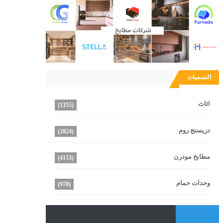
التسميات
اثاث
(1355)
دريسنج روم
(2824)
مطابخ مودرن
(4153)
وحدات حمام
(978)