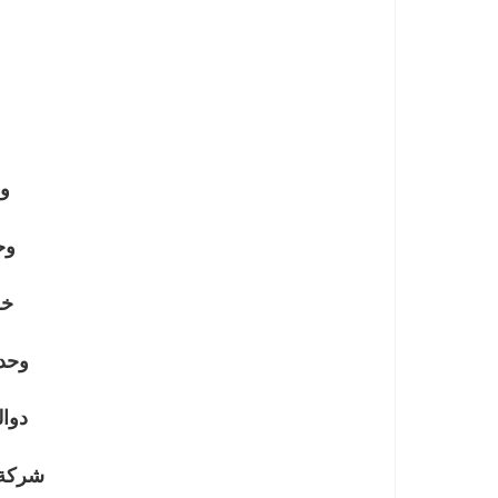
و
وح
خز
وحد
دوا
شركة 