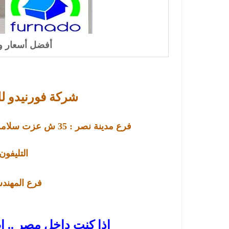
أفضل أسعار و
شركة فورنيدو ل
فرع مدينة نصر :
35
ش عزت سلامة –
التليفون : 001596
فرع
المهندسين : 
اذا كنت داخل مصر .. ا