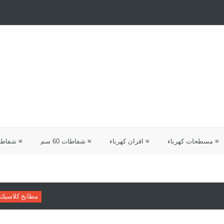
≡ مسطحات كهرباء
≡ افران كهرباء
≡ شفاطات 60 سم
≡ شفاطات 0
مطابخ كلاسيك
دليلك لاختيار مط