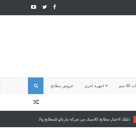
ا
9 سم
≡ اجهزة اخرى
عروض مطابخ
ل
ب
ابخ كلاسيك من شركة مارنكو للمطابخ والدريسنج روم
مطابخ كلاسيك
مطابخ كلا
ح