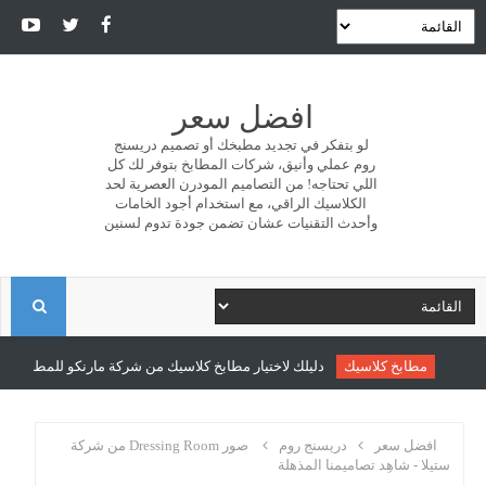
افضل سعر
لو بتفكر في تجديد مطبخك أو تصميم دريسنج
روم عملي وأنيق، شركات المطابخ بتوفر لك كل
اللي تحتاجه! من التصاميم المودرن العصرية لحد
الكلاسيك الراقي، مع استخدام أجود الخامات
وأحدث التقنيات عشان تضمن جودة تدوم لسنين
ا
ل
مطابخ كلاسيك
دليلك لاختيار مطابخ كلاسيك من شركة مارنكو للمطابخ والدر
ب
افضل سعر
دريسنج روم
صور Dressing Room من شركة
ستيلا - شاهِد تصاميمنا المذهلة
ح