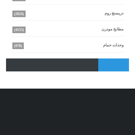
دريسنج روم
(2824)
مطابخ مودرن
(4153)
وحدات حمام
(978)