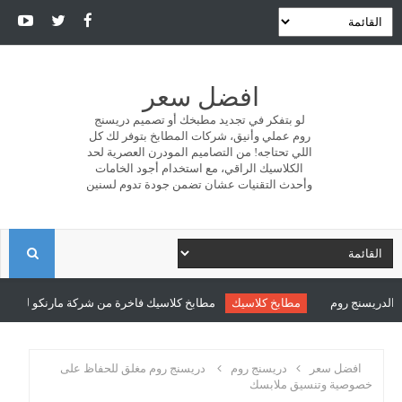
افضل سعر
لو بتفكر في تجديد مطبخك أو تصميم دريسنج
روم عملي وأنيق، شركات المطابخ بتوفر لك كل
اللي تحتاجه! من التصاميم المودرن العصرية لحد
الكلاسيك الراقي، مع استخدام أجود الخامات
وأحدث التقنيات عشان تضمن جودة تدوم لسنين
ا
ل
سنج روم
مطابخ كلاسيك
مطابخ كلاسيك فاخرة من شركة مارنكو للمطابخ والد
ب
افضل سعر
دريسنج روم
دريسنج روم مغلق للحفاظ على
خصوصية وتنسيق ملابسك
ح