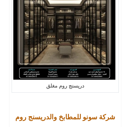
دريسنج روم مغلق
شركة سونو للمطابخ والدريسنج روم