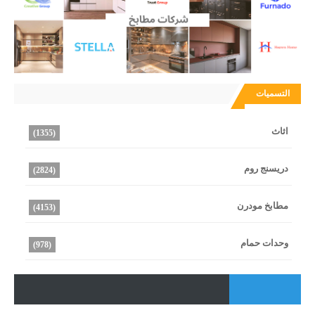
التسميات
اثاث
(1355)
دريسنج روم
(2824)
مطابخ مودرن
(4153)
وحدات حمام
(978)