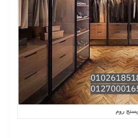
يسنج روم