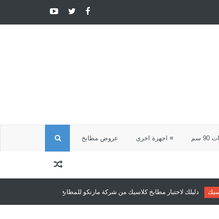
ا
9 سم
≡ اجهزة اخرى
عروض مطابخ
ل
ب
مطابخ كلاسيك من شركة مارنكو للمطابخ والدريسنج روم
مطابخ كلاسيك
مطابخ ك
ح