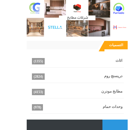
التسميات
اثاث
(1355)
دريسنج روم
(2824)
مطابخ مودرن
(4153)
وحدات حمام
(978)