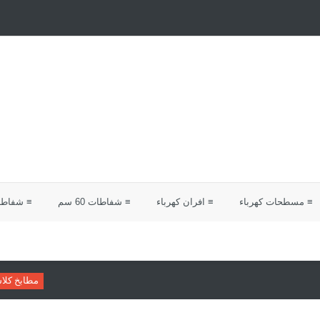
≡ مسطحات كهرباء
≡ افران كهرباء
≡ شفاطات 60 سم
≡ شفاطات 0
مطابخ كلاسيك
دليلك لاختيار 