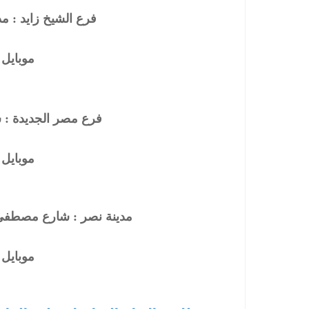
فرع الشيخ زايد : مدخل زايد 2 
موبايل : 5425570
فرع مصر الجديدة : ش
موبايل : 5425571
مدينة نصر : شارع مصطفي 
موبايل : 5425572