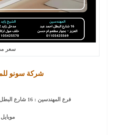
سعر مط
شركة سونو للم
فرع المهندسين : 16 شارع البطل احمد عبد العزيز – بجوار مطعم ام حسن
موبايل : 5425569