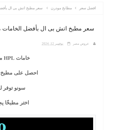
افضل سعر
مطابخ مودرن
سعر مطبخ اتش بى ال بأفضل
سعر مطبخ اتش بى ال بأفضل الخامات م
عروض مصر
نوفمبر 12, 2024
خامات HPL مقاومة للرطوبة وعملية
احصل على مطبخ يل
سونو توفر 
اختر مطبخًا يجم