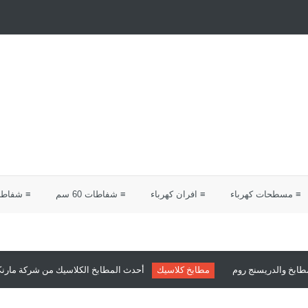
≡ مسطحات كهرباء
≡ افران كهرباء
≡ شفاطات 60 سم
≡ شفاطات 0
مطابخ كلاسيك
أحدث المطابخ الكلاسيك من شركة مارنكو للمطابخ والدريسنج 