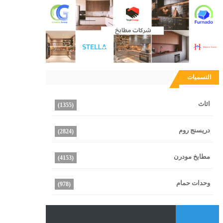
التسميات
اثاث
(1355)
دريسنج روم
(2824)
مطابخ مودرن
(4153)
وحدات حمام
(978)