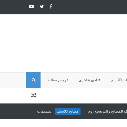
ا
9 سم
≡ اجهزة اخرى
عروض مطابخ
ل
ب
روم
مطابخ كلاسيك
تصميمات مطابخ كلاسيك من شركة مارنكو للمطابخ والدر
ح