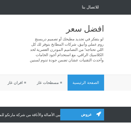
للاتصال بنا
افضل سعر
لو بتفكر في تجديد مطبخك أو تصميم دريسنج
روم عملي وأنيق، شركات المطابخ بتوفر لك كل
اللي تحتاجه! من التصاميم المودرن العصرية لحد
الكلاسيك الراقي، مع استخدام أجود الخامات
وأحدث التقنيات عشان تضمن جودة تدوم لسنين
الصفحة الرئيسية
≡ مسطحات غاز
≡ افران غاز
عروض
مطابخ كلاسيك تجمع بين الأصالة والأناقة من شركة مارنكو للمطابخ والدريسنج روم