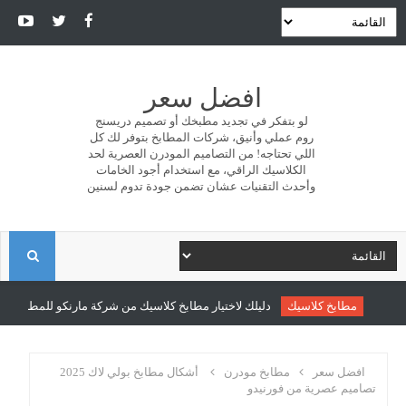
افضل سعر
لو بتفكر في تجديد مطبخك أو تصميم دريسنج
روم عملي وأنيق، شركات المطابخ بتوفر لك كل
اللي تحتاجه! من التصاميم المودرن العصرية لحد
الكلاسيك الراقي، مع استخدام أجود الخامات
وأحدث التقنيات عشان تضمن جودة تدوم لسنين
ا
ل
مطابخ كلاسيك
دليلك لاختيار مطابخ كلاسيك من شركة مارنكو للمطابخ والدر
ب
افضل سعر
مطابخ مودرن
أشكال مطابخ بولي لاك 2025
تصاميم عصرية من فورنيدو
ح