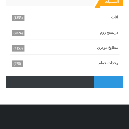
التسميات
اثاث
(1355)
دريسنج روم
(2824)
مطابخ مودرن
(4153)
وحدات حمام
(978)