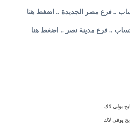
خ بولى لاك
خ يوفى لاك