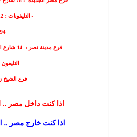
فرع مصر الجديدة :
78
شارع ع
التليفونات : 26219222 - 01207565655 -
894
فرع مدينة نصر :
14
شارع ال
التليفون : 60597
فرع الشيخ زايد : 6
اذا كنت داخل مصر .. اضغط هنا للاتصال المباشر بنا
اذا كنت خارج مصر .. ا