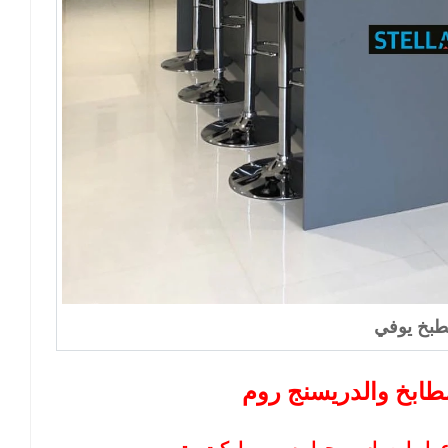
بخ يوفي
طابخ والدريسنج روم