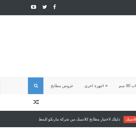
ا
9 سم
≡ اجهزة اخرى
عروض مطابخ
ل
ب
ر مطابخ كلاسيك من شركة مارنكو للمطابخ والدريسنج روم
مطابخ كلاسيك
مطاب
ح