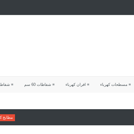
≡ مسطحات كهرباء
≡ افران كهرباء
≡ شفاطات 60 سم
≡ شفاطات 0
مطابخ كلاسيك
دليلك لاختيا