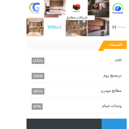
التسميات
اثاث
(1355)
دريسنج روم
(2824)
مطابخ مودرن
(4153)
وحدات حمام
(978)