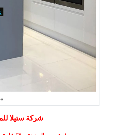
مط
شركة ستيلا للم