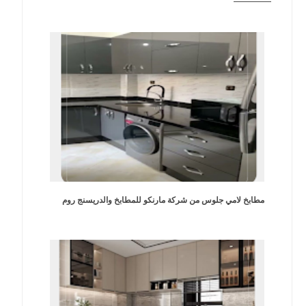
مطابخ لامي جلوس من شركة مارنكو للمطابخ والدريسنج روم