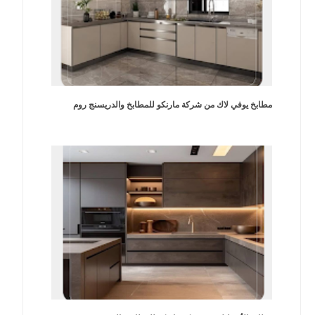
مطابخ يوفي لاك من شركة مارنكو للمطابخ والدريسنج روم