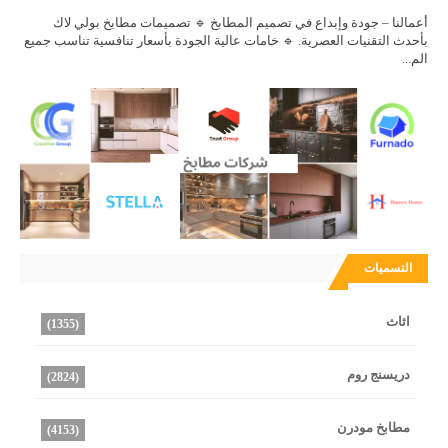
أعمالنا – جودة وإبداع في تصميم المطابخ 🔹 تصميمات مطابخ بولي لاك
بأحدث التقنيات العصرية. 🔹 خامات عالية الجودة بأسعار تنافسية تناسب جميع
الم...
التسميات
اثاث
(1355)
دريسنج روم
(2824)
مطابخ مودرن
(4153)