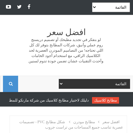
افضل سعر
لو بتفكر في تجديد مطبخك أو تصميم دريسنج
روم عملي وأنيق، شركات المطابخ بتوفر لك كل
اللي تحتاجه! من التصاميم المودرن العصرية لحد
الكلاسيك الراقي، مع استخدام أجود الخامات
وأحدث التقنيات عشان تضمن جودة تدوم لسنين
ا
ل
مطابخ كلاسيك
دليلك لاختيار مطابخ كلاسيك من شركة مارنكو للمطابخ والدر
ب
افضل سعر
مطابخ مودرن
شكل مطابخ PVC - تصميمات
عصرية تناسب جميع المساحات من تراست جروب
ح