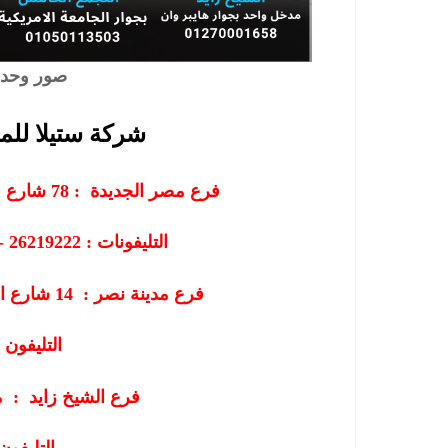
صور وحدا
شركة ستيلا للم
فرع مصر الجديدة :
78
شارع ع
التليفونات : 26219222 - 01207565655 - 01013843894
فرع مدينة نصر :
14
شارع ال
التليفون : 60597
فرع الشيخ زايد
:
م