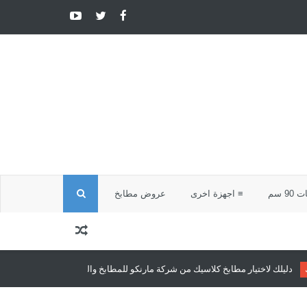
ا
9 سم
≡ اجهزة اخرى
عروض مطابخ
ل
ب
طابخ كلاسيك من شركة مارنكو للمطابخ والدريسنج روم
مطابخ كلاسيك
مطابخ ك
ح