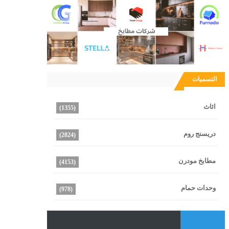
التسميات
اثاث
(1355)
دريسنج روم
(2824)
مطابخ مودرن
(4153)
وحدات حمام
(978)