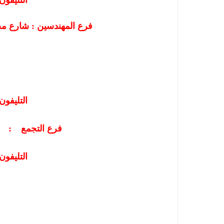
التليفون
شارع محى الدين ابو العز بجوار نادى الصيد
فرع
المهندسين
:
التليفون
فرع التجمع
:
التليفون