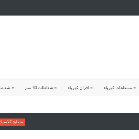
≡ مسطحات كهرباء
≡ افران كهرباء
≡ شفاطات 60 سم
≡ شفاطات 0
مطابخ كلاسيك
دليلك لاختيار م