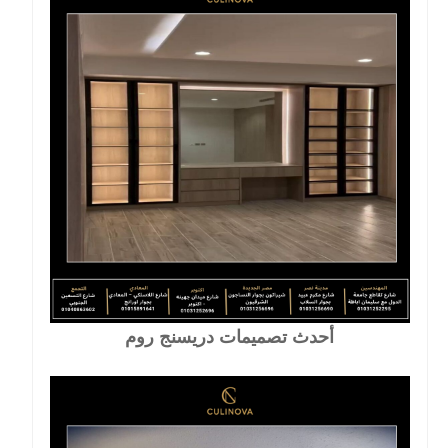
أحدث تصميمات دريسنج روم