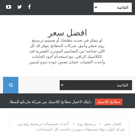
افضل سعر
لو بتفكر في تجديد مطبخك أو تصميم دريسنج
روم عملي وأنيق، شركات المطابخ بتوفر لك كل
اللي تحتاجه! من التصاميم المودرن العصرية لحد
الكلاسيك الراقي، مع استخدام أجود الخامات
وأحدث التقنيات عشان تضمن جودة تدوم لسنين
ا
ل
مطابخ كلاسيك
دليلك لاختيار مطابخ كلاسيك من شركة مارنكو للمطابخ والدري
ب
افضل سعر
دريسنج روم
أحدث تصميمات دريسنج روم من
شركة كولى نوفا بتنسيقات مودرن تناسب كل المساحات
ح