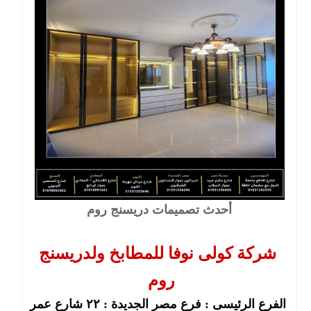
أحدث تصميمات دريسنج روم
شركة كولى نوفا للمطابخ ولدريسنج
روم
الفرع الرئيسى : فرع مصر الجديدة : ٢٢ شارع عمر