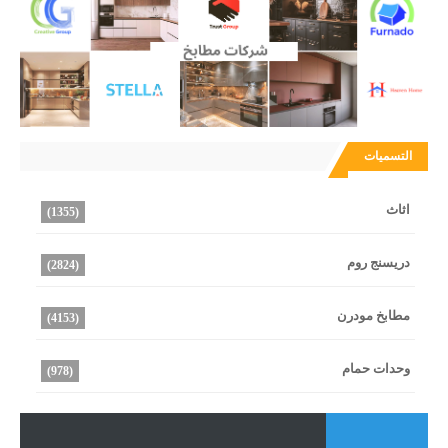
التسميات
اثاث
(1355)
دريسنج روم
(2824)
مطابخ مودرن
(4153)
وحدات حمام
(978)