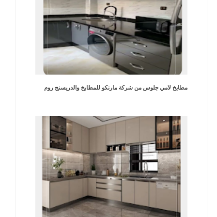
مطابخ لامي جلوس من شركة مارنكو للمطابخ والدريسنج روم