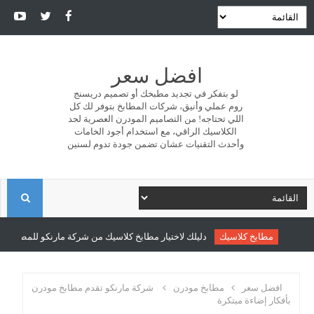
افضل سعر
لو بتفكر في تجديد مطبخك أو تصميم دريسنج
روم عملي وأنيق، شركات المطابخ بتوفر لك كل
اللي تحتاجه! من التصاميم المودرن العصرية لحد
الكلاسيك الراقي، مع استخدام أجود الخامات
وأحدث التقنيات عشان تضمن جودة تدوم لسنين
ا
ل
مطابخ كلاسيك
دليلك لاختيار مطابخ كلاسيك من شركة مارنكو للمطابخ والدر
ب
افضل سعر
مطابخ مودرن
شركة مارنكو تقدم مطابخ مودرن
بأفكار إضاءة مبتكرة
ح