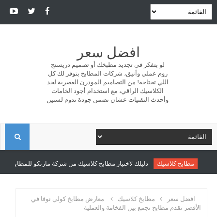
افضل سعر
لو بتفكر في تجديد مطبخك أو تصميم دريسنج
روم عملي وأنيق، شركات المطابخ بتوفر لك كل
اللي تحتاجه! من التصاميم المودرن العصرية لحد
الكلاسيك الراقي، مع استخدام أجود الخامات
وأحدث التقنيات عشان تضمن جودة تدوم لسنين
ا
ل
مطابخ كلاسيك
دليلك لاختيار مطابخ كلاسيك من شركة مارنكو للمطابخ والدري
ب
افضل سعر
مطابخ كلاسيك
معارض مطابخ كولي نوفا في
الأقصر تقدم مطابخ تجمع بين الفخامة والعملية
ح