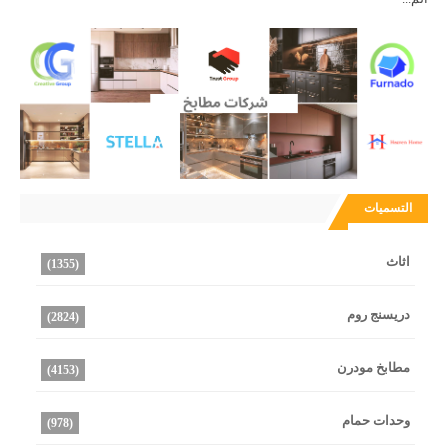
التسميات
اثاث
(1355)
دريسنج روم
(2824)
مطابخ مودرن
(4153)
وحدات حمام
(978)