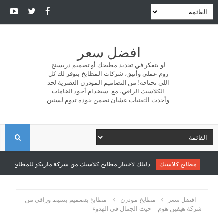
افضل سعر
لو بتفكر في تجديد مطبخك أو تصميم دريسنج
روم عملي وأنيق، شركات المطابخ بتوفر لك كل
اللي تحتاجه! من التصاميم المودرن العصرية لحد
الكلاسيك الراقي، مع استخدام أجود الخامات
وأحدث التقنيات عشان تضمن جودة تدوم لسنين
ا
ل
مطابخ كلاسيك
دليلك لاختيار مطابخ كلاسيك من شركة مارنكو للمطابخ والدري
ب
افضل سعر
مطابخ مودرن
مطابخ بتصميم بسيط وراقي من
شركة هيفين هوم – حيث الجمال في الهدوء
ح