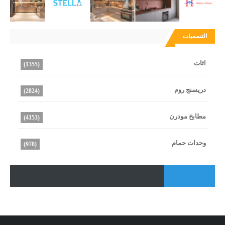
التسميات
اثاث
(1355)
دريسنج روم
(2824)
مطابخ مودرن
(4153)
وحدات حمام
(978)