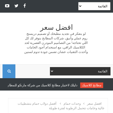
افضل سعر
لو بتفكر في تجديد مطبخك أو تصميم دريسنج
روم عملي وأنيق، شركات المطابخ بتوفر لك كل
اللي تحتاجه! من التصاميم المودرن العصرية لحد
الكلاسيك الراقي، مع استخدام أجود الخامات
وأحدث التقنيات عشان تضمن جودة تدوم لسنين
ا
ل
مطابخ كلاسيك
دليلك لاختيار مطابخ كلاسيك من شركة مارنكو للمطابخ والدري
ب
افضل سعر
وحدات حمام
أفضل دولاب حمام بتشطيبات
عالية وخامات تتحمل الرطوبة لفترة طويلة
ح