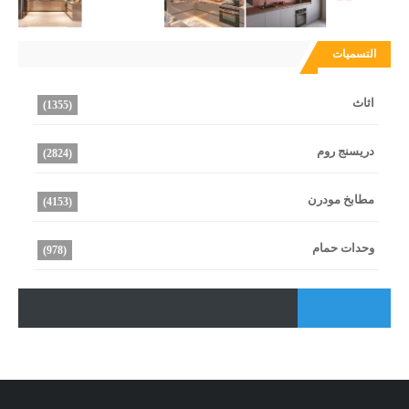
التسميات
اثاث
(1355)
دريسنج روم
(2824)
مطابخ مودرن
(4153)
وحدات حمام
(978)