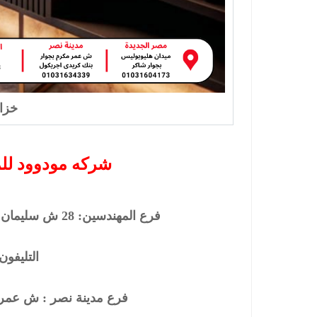
خزا
شركه مودوود للم
فرع المهندسين: 28 ش سليمان اباظة متفرع من البطل احمد عبد العزيز
التليفون : 127600
فرع مدينة نصر : ش عمر 