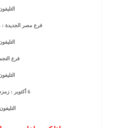
التليفون: 1634339
فرع مصر الجديدة : م
التليفون: 1604173
فرع التجمع
التليفون: 1649708
6 أكتوبر : زمزم مول - ميدان الحصري
التليفون : 138205