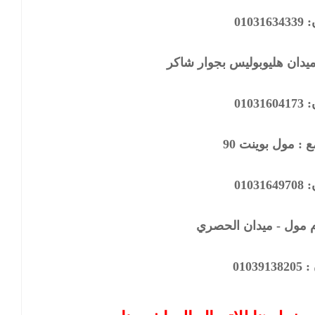
0103
يدان هليوبوليس بجوار شاكر
0103
 : مول بوينت 90
0103
01039