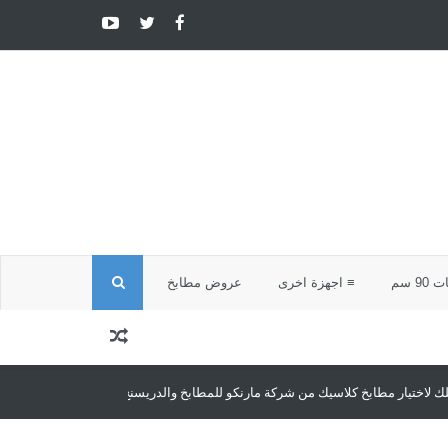
ا
9 سم
≡ اجهزة اخرى
عروض مطابخ
ل
ب
يك من شركة مارنكو للمطابخ والدريسنج روم
مطابخ كلاسيك
مطابخ كلاسيك تجم
ح