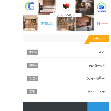
التسميات
اثاث
(1355)
دريسنج روم
(2824)
مطابخ مودرن
(4153)
وحدات حمام
(978)