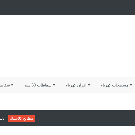
≡ مسطحات كهرباء
≡ افران كهرباء
≡ شفاطات 60 سم
≡ شفاطات 0
مطابخ كلاسيك
دليلك لاختيار مطابخ كلاس