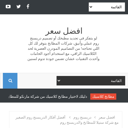
افضل سعر
لو بتفكر في تجديد مطبخك أو تصميم دريسنج
روم عملي وأنيق، شركات المطابخ بتوفر لك كل
اللي تحتاجه! من التصاميم المودرن العصرية لحد
الكلاسيك الراقي، مع استخدام أجود الخامات
وأحدث التقنيات عشان تضمن جودة تدوم لسنين
ا
ل
مطابخ كلاسيك
دليلك لاختيار مطابخ كلاسيك من شركة مارنكو للمطابخ والدري
ب
افضل سعر
دريسنج روم
أفضل أفكار الدريسنج روم الصغير
مع شركة ستيلا للمطابخ والدريسنج روم
ح