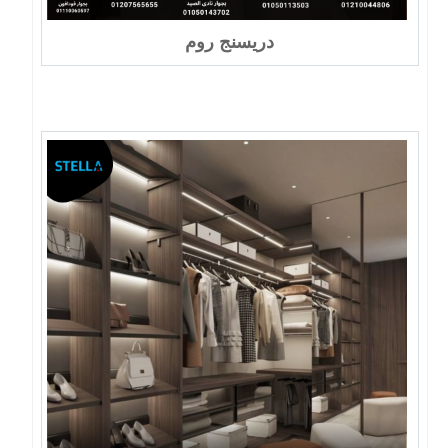
دريسنج روم