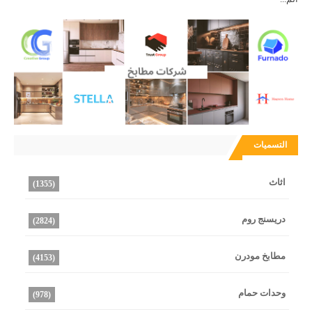
التسميات
اثاث
(1355)
دريسنج روم
(2824)
مطابخ مودرن
(4153)
وحدات حمام
(978)