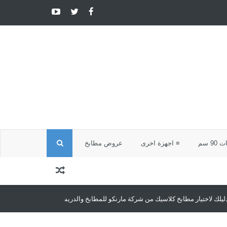
ا
9 سم
≡ اجهزة اخرى
عروض مطابخ
ل
ب
كلاسيك من شركة مارنكو للمطابخ والدريسنج روم
مطابخ كلاسيك
مطابخ كلاسيك
ح