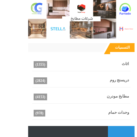
التسميات
اثاث
(1355)
دريسنج روم
(2824)
مطابخ مودرن
(4153)
وحدات حمام
(978)