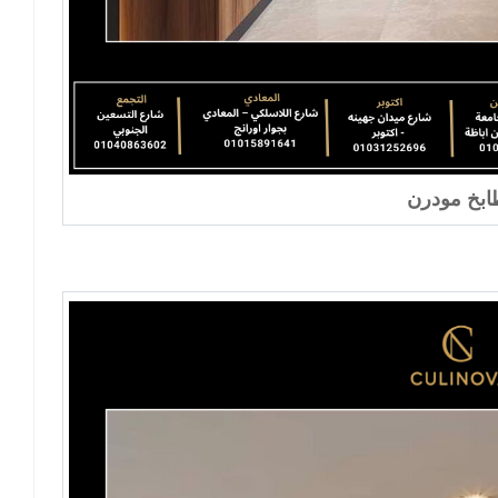
بخ مودرن