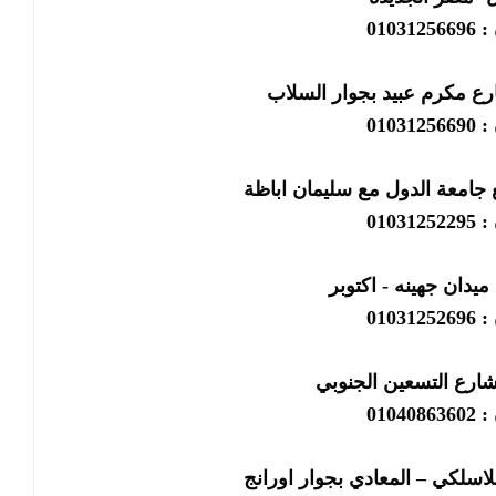
01031
رع مكرم عبيد بجوار السلاب
01031
 جامعة الدول مع سليمان اباظة
01031
ميدان جهينه - اكتوبر
01031
شارع التسعين الجنوبي
01040
لاسلكي – المعادي بجوار اورانج