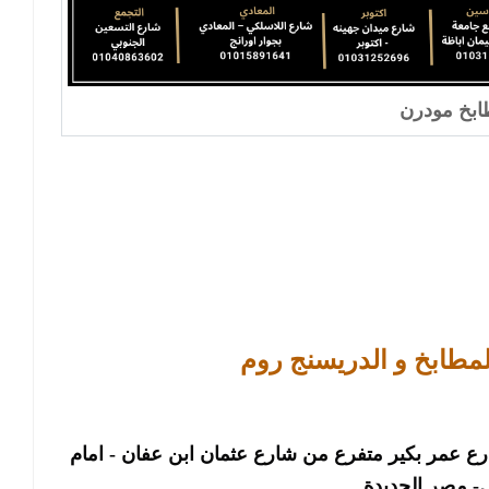
بخ مودرن
لمطابخ و الدريسنج روم
 الفرع الرئيسى :  فرع مصر الجديدة : ٢٢ شارع عمر بكير متفرع من شارع عثمان ابن عفان - امام 
 مصر الجديدة