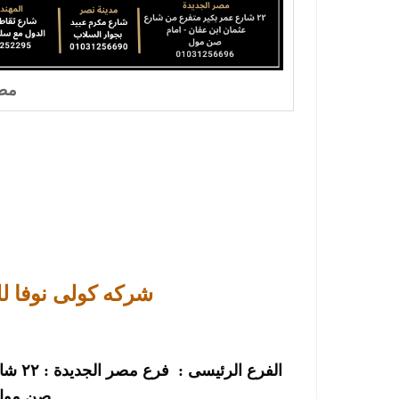
مطا
شركه كولى نوفا ل
صن مول-