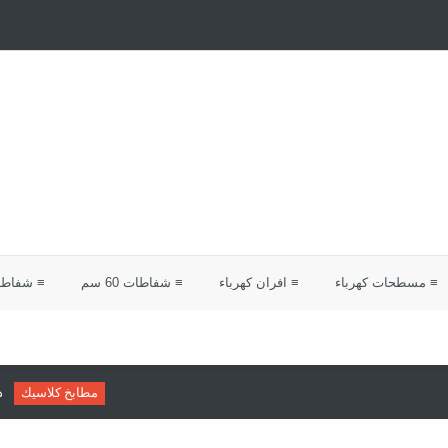
≡ مسطحات كهرباء
≡ افران كهرباء
≡ شفاطات 60 سم
≡ شفاطات 0
مطابخ كلاسيك
دليلك لاختيار مطابخ 