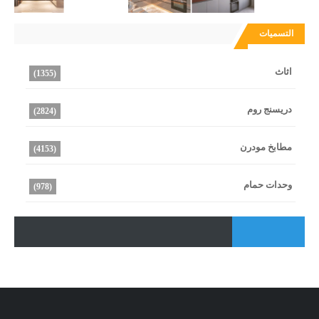
التسميات
اثاث
(1355)
دريسنج روم
(2824)
مطابخ مودرن
(4153)
وحدات حمام
(978)