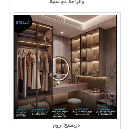
والراحة مع ستيلا
دريسنج روم