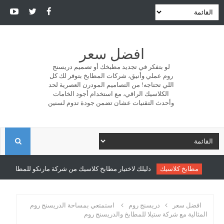
افضل سعر
لو بتفكر في تجديد مطبخك أو تصميم دريسنج
روم عملي وأنيق، شركات المطابخ بتوفر لك كل
اللي تحتاجه! من التصاميم المودرن العصرية لحد
الكلاسيك الراقي، مع استخدام أجود الخامات
وأحدث التقنيات عشان تضمن جودة تدوم لسنين
ا
ل
مطابخ كلاسيك
دليلك لاختيار مطابخ كلاسيك من شركة مارنكو للمطابخ والدري
ب
افضل سعر
دريسنج روم
استمتعي بمساحة الدريسنج روم
المثالية مع شركة ستيلا للمطابخ والدريسنج روم
ح