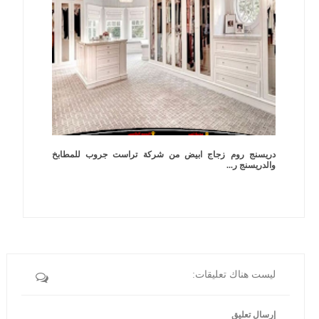
دريسنج روم زجاج ابيض من شركة تراست جروب للمطابخ
والدريسنج ر...
ليست هناك تعليقات:
إرسال تعليق