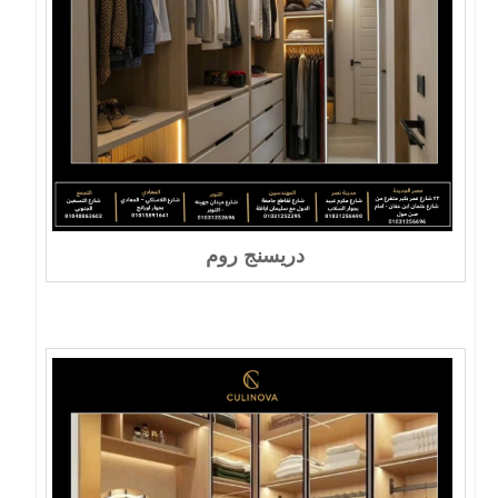
دريسنج روم