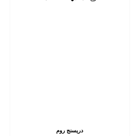
دريسنج روم