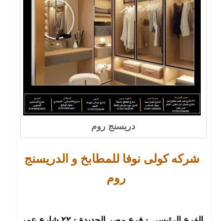
دريسنج روم
شركه كولى نوفا للمطابخ و الدريسنج
روم
الفرع الرئيسى : فرع مصر الجديدة : ٢٢ شارع عمر