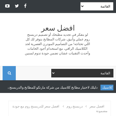
افضل سعر
لو بتفكر في تجديد مطبخك أو تصميم دريسنج
روم عملي وأنيق، شركات المطابخ بتوفر لك كل
اللي تحتاجه! من التصاميم المودرن العصرية لحد
الكلاسيك الراقي، مع استخدام أجود الخامات
وأحدث التقنيات عشان تضمن جودة تدوم لسنين
ا
ل
دليلك لاختيار مطابخ كلاسيك من شركة مارنكو للمطابخ والدريسنج روم
مطابخ كل
ب
افضل سعر
دريسنج روم
افضل سعر للدريسنج روم مع جودة
مضمونة
ح