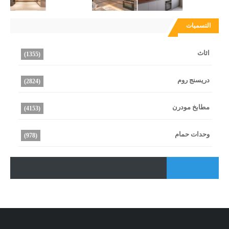
التسميات
اثاث
(1355)
دريسنج روم
(2824)
مطابخ مودرن
(4153)
وحدات حمام
(978)