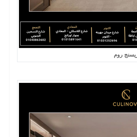
يسنج روم