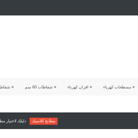
≡ مسطحات كهرباء
≡ افران كهرباء
≡ شفاطات 60 سم
≡ شفاطات 0
مطابخ كلاسيك
دليلك لاختيار مطابخ كلاسيك من شرك