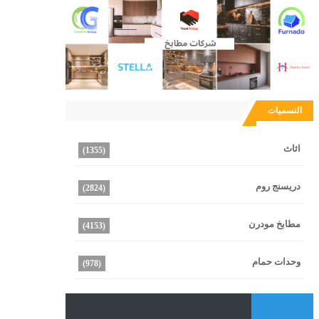
التسميات
اثاث
(1355)
دريسنج روم
(2824)
مطابخ مودرن
(4153)
وحدات حمام
(978)