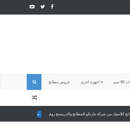
ا
9 سم
≡ اجهزة اخرى
عروض مطابخ
ل
ب
ة مارنكو للمطابخ والدريسنج روم
مطابخ كلاسيك
مطابخ كلاسيك تجمع بين الأ
ح