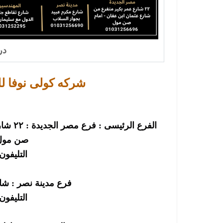
در
شركه كولى نوفا ل
الفرع 
صن مول-
التليفون : 256696
فرع مدينة نصر : شا
التليفون : 256690