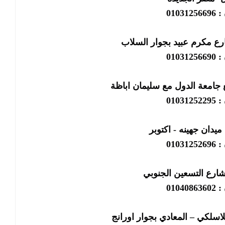
01031
رع مكرم عبيد بجوار السلاب
01031
 جامعة الدول مع سليمان اباظة
01031
ميدان جهينه - اكتوبر
01031
شارع التسعين الجنوبي
01040
لاسلكي – المعادي بجوار اورانج