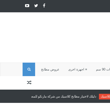
ا
9 سم
≡ اجهزة اخرى
عروض مطابخ
ل
ب
 مطابخ كلاسيك من شركة مارنكو للمطابخ والدريسنج روم
مطابخ كلاسيك
مطابخ
ح