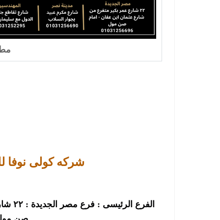
مطا
شركه كولى نوفا ل
الفرع 
صن مول-