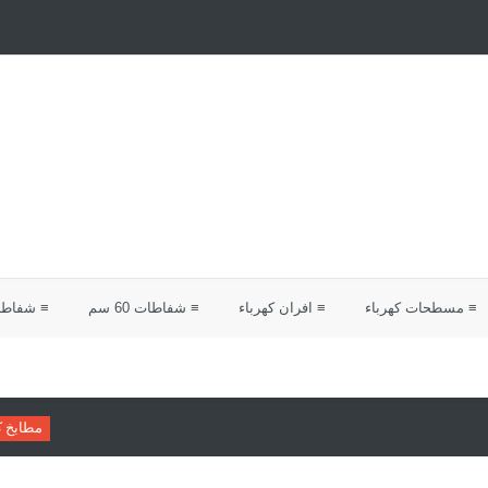
≡ مسطحات كهرباء
≡ افران كهرباء
≡ شفاطات 60 سم
≡ شفاطات 0
مطابخ كلاسيك
دليلك لاختيار