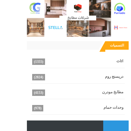
التسميات
اثاث
(1355)
دريسنج روم
(2824)
مطابخ مودرن
(4153)
وحدات حمام
(978)