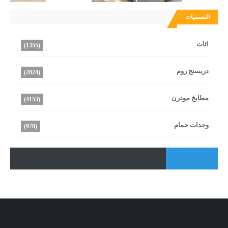
التسميات
اثاث
(1355)
دريسنج روم
(2824)
مطابخ مودرن
(4153)
وحدات حمام
(978)