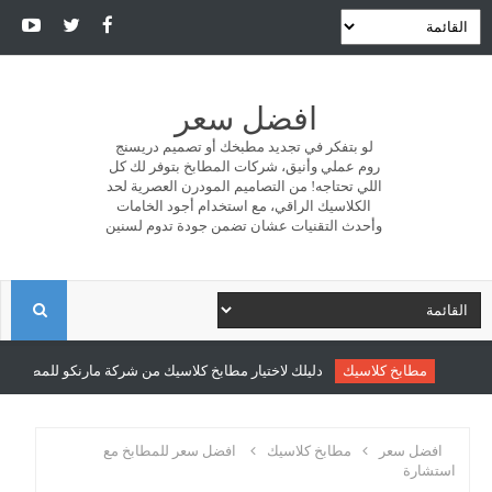
افضل سعر
لو بتفكر في تجديد مطبخك أو تصميم دريسنج
روم عملي وأنيق، شركات المطابخ بتوفر لك كل
اللي تحتاجه! من التصاميم المودرن العصرية لحد
الكلاسيك الراقي، مع استخدام أجود الخامات
وأحدث التقنيات عشان تضمن جودة تدوم لسنين
ا
ل
مطابخ كلاسيك
دليلك لاختيار مطابخ كلاسيك من شركة مارنكو للمطابخ والدر
ب
افضل سعر
مطابخ كلاسيك
افضل سعر للمطابخ مع
استشارة
ح