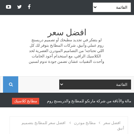
افضل سعر
لو بتفكر في تجديد مطبخك أو تصميم دريسنج
روم عملي وأنيق، شركات المطابخ بتوفر لك كل
اللي تحتاجه! من التصاميم المودرن العصرية لحد
الكلاسيك الراقي، مع استخدام أجود الخامات
وأحدث التقنيات عشان تضمن جودة تدوم لسنين
ا
ل
ة من شركة مارنكو للمطابخ والدريسنج روم
مطابخ كلاسيك
أحدث المطابخ الكل
ب
افضل سعر
مطابخ مودرن
افضل سعر للمطابخ بتصميم
أنيق
ح