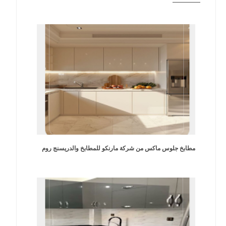
مطابخ جلوس ماكس من شركة مارنكو للمطابخ والدريسنج روم