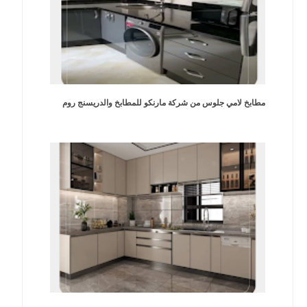
مطابخ لامي جلوس من شركة مارنكو للمطابخ والدريسنج روم