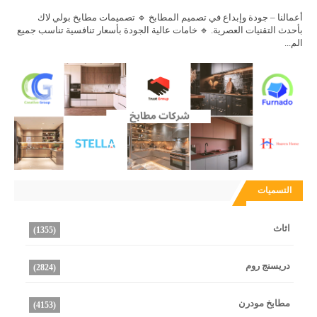
أعمالنا – جودة وإبداع في تصميم المطابخ 🔹 تصميمات مطابخ بولي لاك
بأحدث التقنيات العصرية. 🔹 خامات عالية الجودة بأسعار تنافسية تناسب جميع
الم...
التسميات
اثاث
(1355)
دريسنج روم
(2824)
مطابخ مودرن
(4153)